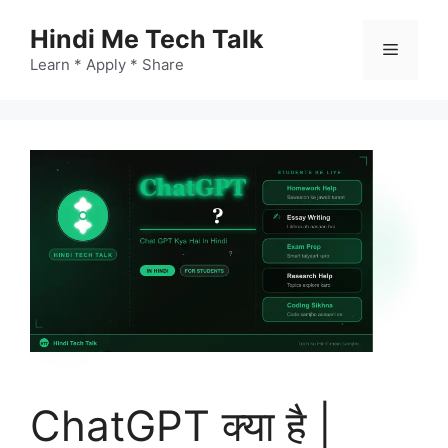
Skip
Hindi Me Tech Talk
to
Menu
content
Learn * Apply * Share
ChatGPT क्या है |