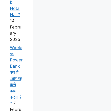
b
Hota
Hai ?
14
Febru
ary
2025
Wirele
ss
Power
Bank
क्या है
,और यह
कैसे
काम
करता है
?
7
Febru