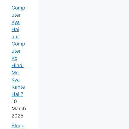
Comp
uter
Kya
Hai
aur
Comp
uter
Ko
Hindi
Me
Kya
Kahte
Hai ?
10
March
2025
Blogg