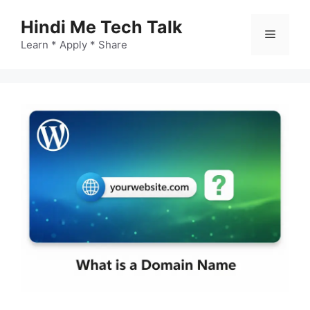
Skip
Hindi Me Tech Talk
to
Menu
content
Learn * Apply * Share