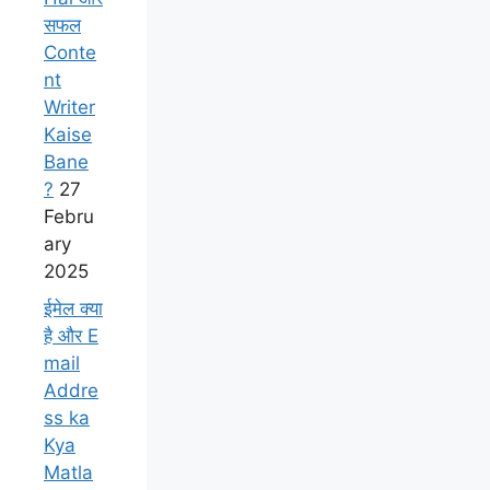
सफल
Conte
nt
Writer
Kaise
Bane
?
27
Febru
ary
2025
ईमेल क्या
है और E
mail
Addre
ss ka
Kya
Matla