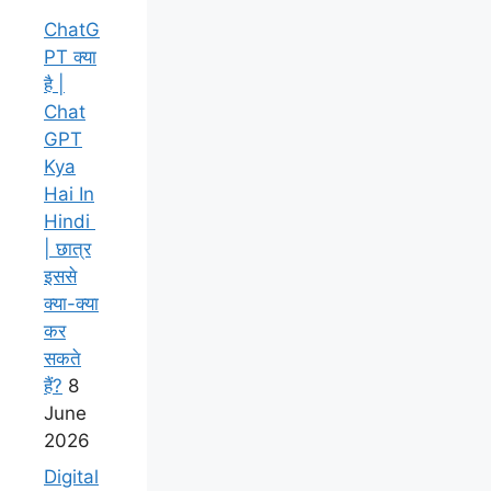
ChatG
PT क्या
है |
Chat
GPT
Kya
Hai In
Hindi
| छात्र
इससे
क्या-क्या
कर
सकते
हैं?
8
June
2026
Digital