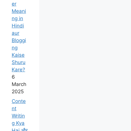
er
Meani
ng in
Hindi
aur
Bloggi
ng
Kaise
Shuru
Kare?
6
March
2025
Conte
nt
Writin
g Kya
Hai​ और