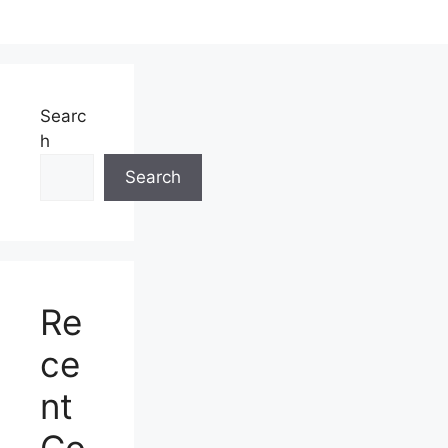
Searc
h
Search
Re
ce
nt
Co