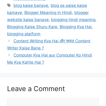
Tags
blog kaise banaye
,
blog se paise kaise
kamaye
,
Blogger Meaning in Hindi
,
blogger
website kaise banaye
,
blogging hindi meaning
,
Blogging Kaise Shuru Kare
,
Blogging Kya Hai
,
blogging platform
Content Writing Kya Hai​ और सफल Content
Writer Kaise Bane ?
Computer Kya Hai aur Computer Ko Hindi
Me Kya Kahte Hai ?
Leave a Comment
Comment