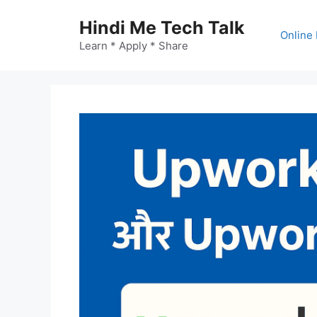
Skip
Hindi Me Tech Talk
to
Online 
content
Learn * Apply * Share