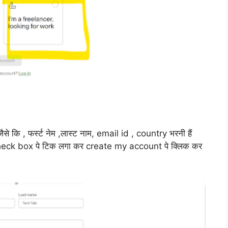
ैसे कि , फर्स्ट नेम ,लास्ट नाम, email id , country भरनी हैं
 check box पे टिक लगा कर create my account पे क्लिक कर